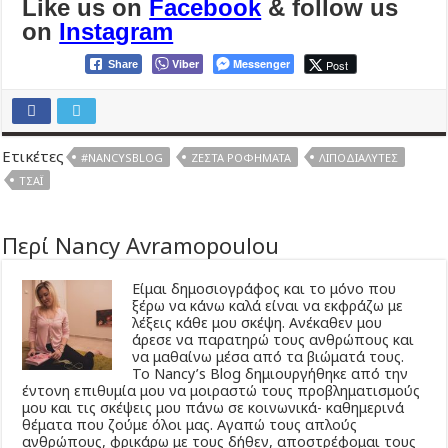
Like us on
Facebook
& follow us
on
Instagram
Viber
Messenger
Post
Share
Ετικέτες
#NANCYSBLOG
ΖΕΣΤΆ ΡΟΦΉΜΑΤΑ
ΛΙΠΟΔΙΑΛΎΤΕΣ
ΤΣΆΙ
Περί Nancy Avramopoulou
Είμαι δημοσιογράφος και το μόνο που
ξέρω να κάνω καλά είναι να εκφράζω με
λέξεις κάθε μου σκέψη. Ανέκαθεν μου
άρεσε να παρατηρώ τους ανθρώπους και
να μαθαίνω μέσα από τα βιώματά τους.
Το Νancy’s Βlog δημιουργήθηκε από την
έντονη επιθυμία μου να μοιραστώ τους προβληματισμούς
μου και τις σκέψεις μου πάνω σε κοινωνικά- καθημερινά
θέματα που ζούμε όλοι μας. Αγαπώ τους απλούς
ανθρώπους, φρικάρω με τους δήθεν, αποστρέφομαι τους