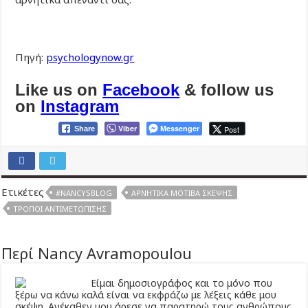
Πηγή:
psychologynow.gr
Like us on
Facebook
& follow us
on
Instagram
Viber
Messenger
Post
Share
Ετικέτες
#NANCYSBLOG
ΑΡΝΗΤΙΚΆ ΜΟΤΊΒΑ ΣΚΈΨΗΣ
ΤΡΌΠΟΙ ΑΝΤΙΜΕΤΏΠΙΣΗΣ
Περί Nancy Avramopoulou
Είμαι δημοσιογράφος και το μόνο που
ξέρω να κάνω καλά είναι να εκφράζω με λέξεις κάθε μου
σκέψη. Ανέκαθεν μου άρεσε να παρατηρώ τους ανθρώπους