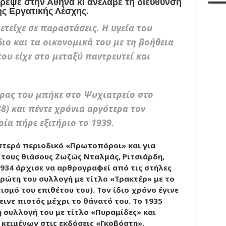
ρεψε στην Αθήνα κι ανέλαβε τη διεύθυνση
ης Εργατικής Λέσχης.
ετείχε σε παραστάσεις. Η υγεία του
διο και τα οικονομικά του με τη βοήθεια
ου είχε στο μεταξύ παντρευτεί και
έρας του μπήκε στο Ψυχιατρείο στο
8) και πέντε χρόνια αργότερα τον
ία πήρε εξιτήριο το 1939.
ιστερό περιοδικό «Πρωτοπόροι» και για
 τους θιάσους Ζωζώς Νταλμάς, Ριτσιάρδη,
934 άρχισε να αρθρογραφεί από τις στήλες
ρώτη του συλλογή με τίτλο «Τρακτέρ» με το
μό του επιθέτου του). Τον ίδιο χρόνο έγινε
εινε πιστός μέχρι το θάνατό του. Το 1935
 συλλογή του με τίτλο «Πυραμίδες» και
κειμένων στις εκδόσεις «Γκοβόστη».