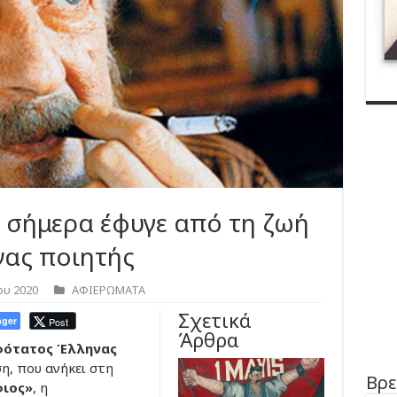
ν σήμερα έφυγε από τη ζωή
νας ποιητής
ου 2020
ΑΦΙΕΡΩΜΑΤΑ
Σχετικά
ger
Post
Άρθρα
φότατος Έλληνας
ση, που ανήκει στη
Βρε
φιος»
, η