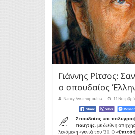
Γιάννης Ρίτσος: Σα
ο σπουδαίος Έλλη
Nancy Avramopoulou
11 Νοεμβρί
Viber
Messen
Share
Σπουδαίος και πολυγρα
ποιητής
, με διεθνή απήχη
λεγόμενη «γενιά του ‘30. Ο
«Επιτά