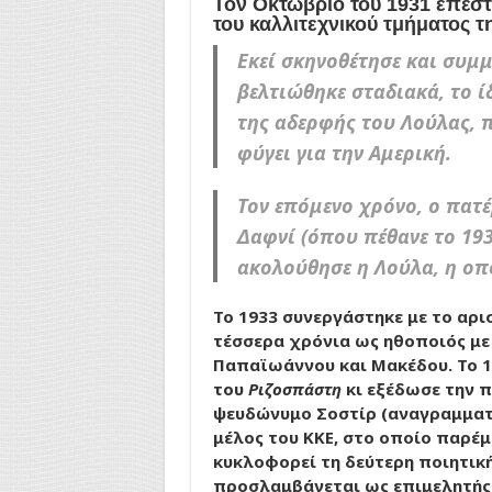
Τον Οκτώβριο του 1931 επέστ
του καλλιτεχνικού τμήματος τ
Εκεί σκηνοθέτησε και συμμ
βελτιώθηκε σταδιακά, το ί
της αδερφής του Λούλας, π
φύγει για την Αμερική.
Τον επόμενο χρόνο, ο πατ
Δαφνί (όπου πέθανε το 193
ακολούθησε η Λούλα, η οπο
Το 1933 συνεργάστηκε με το αρ
τέσσερα χρόνια ως ηθοποιός με
Παπαϊωάννου και Μακέδου. Το 1
του
Ριζοσπάστη
κι εξέδωσε την π
ψευδώνυμο Σοστίρ (αναγραμματισ
μέλος του ΚΚΕ, στο οποίο παρέμ
κυκλοφορεί τη δεύτερη ποιητική
προσλαμβάνεται ως επιμελητής 