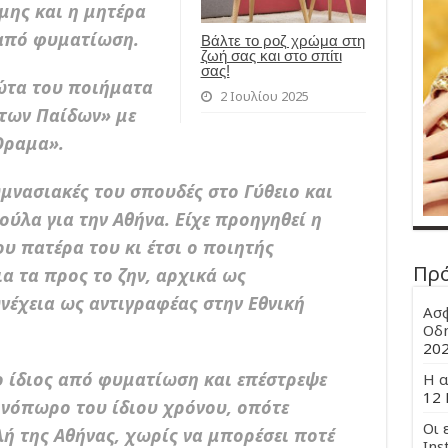
μης και η μητέρα
 από φυματίωση.
Βάλτε το ροζ χρώμα στη
ζωή σας και στο σπίτι
σας!
ώτα του ποιήματα
2 Ιουλίου 2025
των Παίδων» με
Όραμα».
μνασιακές του σπουδές στο Γύθειο και
ούλα για την Αθήνα. Είχε προηγηθεί η
υ πατέρα του κι έτσι ο ποιητής
Πρ
ια τα προς το ζην, αρχικά ως
νέχεια ως αντιγραφέας στην Εθνική
Ασφ
Οδη
20
ο ίδιος από φυματίωση και επέστρεψε
Η α
12 
νόπωρο του ίδιου χρόνου, οπότε
Οι 
ή της Αθήνας, χωρίς να μπορέσει ποτέ
Ins