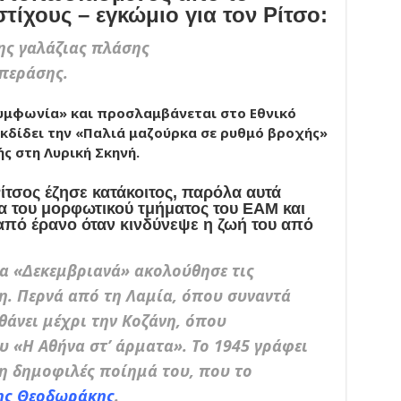
τίχους – εγκώμιο για τον Ρίτσο:
ης γαλάζιας πλάσης
περάσης.
Συμφωνία» και προσλαμβάνεται στο Εθνικό
εκδίδει την «Παλιά μαζούρκα σε ρυθμό βροχής»
ς στη Λυρική Σκηνή.
Ρίτσος έζησε κατάκοιτος, παρόλα αυτά
α του μορφωτικού τμήματος του ΕΑΜ και
από έρανο όταν κινδύνεψε η ζωή του από
τα «Δεκεμβριανά» ακολούθησε τις
η. Περνά από τη Λαμία, όπου συναντά
θάνει μέχρι την Κοζάνη, όπου
υ «Η Αθήνα στ’ άρματα». Το 1945 γράφει
η δημοφιλές ποίημά του, που το
ης Θεοδωράκης
.