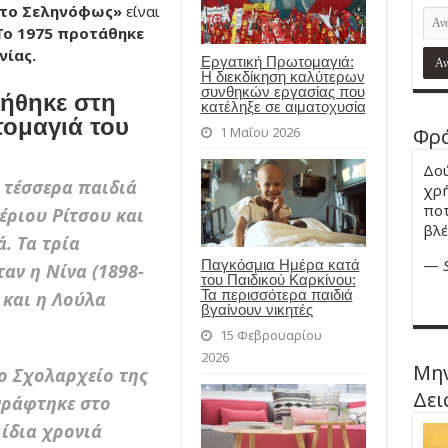
 το Σεληνόφως»
είναι
Το 1975 προτάθηκε
νίας.
Εργατική Πρωτομαγιά:
Η διεκδίκηση καλύτερων
συνθηκών εργασίας που
νήθηκε στη
κατέληξε σε αιματοχυσία
ομαγιά του
Φρά
1 Μαΐου 2026
Δού
 τέσσερα παιδιά
χρή
ποτ
έριου Ρίτσου και
βλέ
. Τα τρία
—
Παγκόσμια Ημέρα κατά
αν η Νίνα (1898-
του Παιδικού Καρκίνου:
Τα περισσότερα παιδιά
 και η Λούλα
βγαίνουν νικητές
15 Φεβρουαρίου
2026
Μην
ο Σχολαρχείο της
Δει
γράφτηκε στο
 ίδια χρονιά