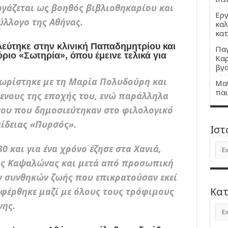
εργάζεται ως βοηθός βιβλιοθηκαρίου και
Εργ
ύλλογο της Αθήνας.
καλ
κατ
λεύτηκε στην κλινική Παπαδημητρίου και
Παγ
ιο «Σωτηρία», όπου έμεινε τελικά για
Καρ
βγα
νωρίστηκε με τη Μαρία Πολυδούρη και
Μαθ
παι
μενους της εποχής του, ενώ παράλληλα
του που δημοσιεύτηκαν στο φιλολογικό
ίδειας «Πυρσός».
Ιστ
Ιστ
 και για ένα χρόνο έζησε στα Χανιά,
της Καψαλώνας και μετά από προσωπική
ν συνθηκών ζωής που επικρατούσαν εκεί
Kατ
αφέρθηκε μαζί με όλους τους τρόφιμους
νης.
Kατ