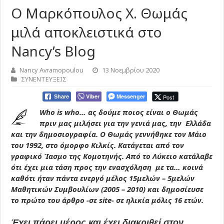
Ο Μαρκόπουλος Χ. Θωμάς
μιλά αποκλειστικά στο
Nancy’s Blog
Nancy Avramopoulou
13 Νοεμβρίου 2020
ΣΥΝΕΝΤΕΥΞΕΙΣ
Viber
Messenger
Post
Share
Who is who… ας δούμε ποιος είναι ο Θωμάς
πριν μας μιλήσει για την γενιά μας, την Ελλάδα
και την δημοσιογραφία. O Θωμάς γεννήθηκε τον Μάιο
του 1992, στο όμορφο Κιλκίς. Κατάγεται από τον
γραφικό Ίασμο της Κομοτηνής. Από το Λύκειο κατάλαβε
ότι έχει μια τάση προς την ενασχόληση με τα… κοινά
καθότι ήταν πάντα ενεργό μέλος 15μελών – 5μελών
Μαθητικών Συμβουλίων (2005 – 2010) και δημοσίευσε
το πρώτο του άρθρο -σε site- σε ηλικία μόλις 16 ετών.
Έχει πάρει μέρος και έχει διακριθεί στον