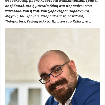
Θεσσαλονίκη, με την Αναστασία Νικολοπούλου. Γράφει
σε εβδομαδιαία ή μηνιαία βάση στα παρακάτω ΜΜΕ
πανελλαδικού ή τοπικού χαρακτήρα: Παρασκήνιο,
Μηχανή Του Χρόνου,
RizopoulosPost
,
LastPoint
,
TVReporters
, Γνώμη Κιλκίς, Πρωινή του Κιλκίς,
etc
.