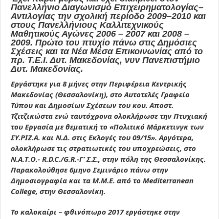
Πανελλήνιο Διαγωνισμό Επιχειρηματολογίας–
Αντιλογίας την σχολική περίοδο 2009–2010 και
στους Πανελλήνιους Καλλιτεχνικούς
Μαθητικούς Αγώνες 2006 – 2007 και 2008 –
2009. Πρώτο του πτυχίο πάνω στις Δημόσιες
Σχέσεις και τα Νέα Μέσα Επικοινωνίας από το
πρ. Τ.Ε.Ι. Δυτ. Μακεδονίας, νυν Πανεπιστήμιο
Δυτ. Μακεδονίας.
Εργάστηκε για 8 μήνες στην Περιφέρεια Κεντρικής
Μακεδονίας (Θεσσαλονίκη), στο Αυτοτελές Γραφείο
Τύπου και Δημοσίων Σχέσεων του κου. Αποστ.
Τζιτζικώστα ενώ ταυτόχρονα ολοκλήρωσε την Πτυχιακή
του Εργασία με θεματική το «Πολιτικό Μάρκετινγκ των
ΣΥ.ΡΙΖ.Α. και Ν.Δ. στις Εκλογές του 09/15». Αργότερα,
ολοκλήρωσε τις στρατιωτικές του υποχρεώσεις, στο
N.Α.Τ.Ο.- R.D.C./G.R.-Γ’ Σ.Σ., στην πόλη της Θεσσαλονίκης.
Παρακολούθησε 6μηνο Σεμινάριο πάνω στην
Δημοσιογραφία και τα Μ.Μ.Ε. από το Μediterranean
College, στην Θεσσαλονίκη.
Το καλοκαίρι – φθινόπωρο 2017 εργάστηκε στην