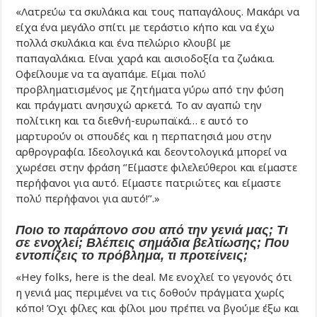
«Λατρεύω τα σκυλάκια και τους παπαγάλους. Μακάρι να
είχα ένα μεγάλο σπίτι με τεράστιο κήπο και να έχω
πολλά σκυλάκια και ένα πελώριο κλουβί με
παπαγαλάκια. Είναι χαρά και αισιοδοξία τα ζωάκια.
Οφείλουμε να τα αγαπάμε. Είμαι πολύ
προβληματισμένος με ζητήματα γύρω από την φύση
και πράγματι ανησυχώ αρκετά. Το αν αγαπώ την
πολίτικη και τα διεθνή-ευρωπαϊκά… ε αυτό το
μαρτυρούν οι σπουδές και η περπατησιά μου στην
αρθρογραφία. Ιδεολογικά και δεοντολογικά μπορεί να
χωρέσει στην φράση ‘’Είμαστε φιλελεύθεροι και είμαστε
περήφανοι για αυτό. Είμαστε πατριώτες και είμαστε
πολύ περήφανοι για αυτό!’’.»
Ποιο το παράπονο σου από την γενιά μας; Τι
σε ενοχλεί; Βλέπεις σημάδια βελτίωσης; Που
εντοπίζεις το πρόβλημα, τι προτείνεις;
«Hey folks, here is the deal. Με ενοχλεί το γεγονός ότι
η γενιά μας περιμένει να τις δοθούν πράγματα χωρίς
κόπο! Όχι φίλες και φίλοι μου πρέπει να βγούμε έξω και