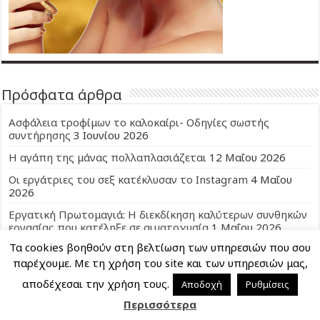
Πρόσφατα άρθρα
Ασφάλεια τροφίμων το καλοκαίρι- Οδηγίες σωστής
συντήρησης
3 Ιουνίου 2026
Η αγάπη της μάνας πολλαπλασιάζεται
12 Μαΐου 2026
Οι εργάτριες του σεξ κατέκλυσαν το Instagram
4 Μαΐου
2026
Εργατική Πρωτομαγιά: Η διεκδίκηση καλύτερων συνθηκών
εργασίας που κατέληξε σε αιματοχυσία
1 Μαΐου 2026
Τα cookies βοηθούν στη βελτίωση των υπηρεσιών που σου
Παγκόσμια Ημέρα κατά του Παιδικού Καρκίνου: Τα
περισσότερα παιδιά βγαίνουν νικητές
15 Φεβρουαρίου
παρέχουμε. Με τη χρήση του site και των υπηρεσιών μας,
2026
αποδέχεσαι την χρήση τους.
Αποδοχή
Ρυθμίσεις
Μαθήματα ζωής που μας διδάσκουν τα παιδιά μας!
16
Περισσότερα
Ιανουαρίου 2026