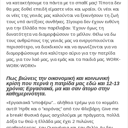
να κατακτήσουμε τα πάντα με το σπαθί μας! Τίποτα δεν
θα μας δοθεί επειδή είμαστε νέοι και ωραίοι. Οι νέοι και
οι νέες της γενιάς μας καλούνται να ξεκινήσουν τη ζωή
τους υπό αντίξοες συνθήκες. Σίγουρα δεν έχουν ευθύνη
για την Ελλάδα που παρέλαβαν. Έχουν όμως τη
δυνατότητα να διαμορφώσουν το μέλλον. Θέλω να δω
τους ανθρώπους της γενιάς μας να ενεργοποιούνται
περισσότερο, να διεκδικούν και να αγωνίζονται για να
διαμορφώσουμε ένα καλύτερο αύριο για την πατρίδα
μας, για τον λαό μας, για εμάς και τα παιδιά μας. WORK-
WORK-WORK!»
Πως βιώνεις την οικονομική και κοινωνική
κρίση που περνά η πατρίδα μας εδώ και 12-13
χρόνια; Εργασιακά, μα και σαν άτομο στην
καθημερινότητα.
«Εργασιακά ”υποφέρω”… αλήθεια τρέμω για το κομμάτι
αυτό! Ήρθε και ο ”κορόνας” από τον Φλεβάρη. Give me
a break! Φυσικά όμως ασχολούμαι με πράγματα, πολλά.
Δόξα τω Θεώ η Ελλάδα μας έχει 2 πυλώνες
σταθερότητας, την Οικογένεια και την Φιλία. Αν δεν