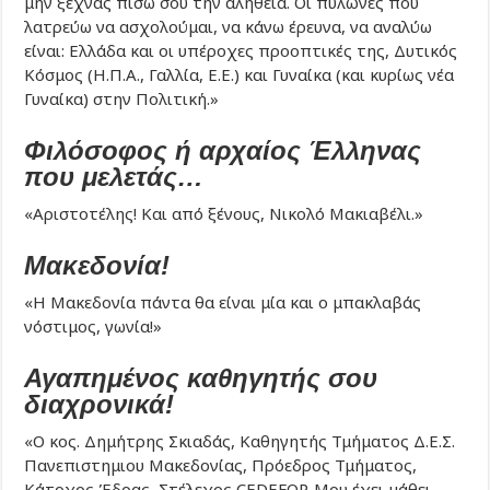
μην ξεχνάς πίσω σου την αλήθεια. Οι πυλώνες που
λατρεύω να ασχολούμαι, να κάνω έρευνα, να αναλύω
είναι: Ελλάδα και οι υπέροχες προοπτικές της, Δυτικός
Κόσμος (Η.Π.Α., Γαλλία, Ε.Ε.) και Γυναίκα (και κυρίως νέα
Γυναίκα) στην Πολιτική.»
Φιλόσοφος ή αρχαίος Έλληνας
που μελετάς…
«Αριστοτέλης! Και από ξένους, Νικολό Μακιαβέλι.»
Μακεδονία!
«Η Μακεδονία πάντα θα είναι μία και ο μπακλαβάς
νόστιμος, γωνία!»
Αγαπημένος καθηγητής σου
διαχρονικά!
«Ο κος. Δημήτρης Σκιαδάς, Καθηγητής Τμήματος Δ.Ε.Σ.
Πανεπιστημιου Μακεδονίας, Πρόεδρος Τμήματος,
Κάτοχος Έδρας, Στέλεχος CEDEFOP. Μου έχει μάθει