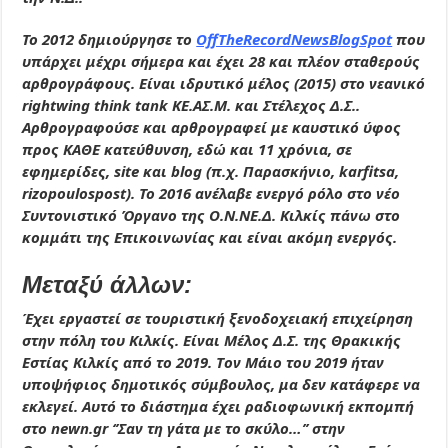
Το 2012 δημιούργησε το
OffTheRecordNews
BlogSpot
που
υπάρχει μέχρι σήμερα και έχει 28 και πλέον σταθερούς
αρθρογράφους. Είναι ιδρυτικό μέλος (2015) στο νεανικό
rightwing think tank ΚΕ.ΑΣ.Μ. και Στέλεχος Δ.Σ..
Αρθρογραφούσε και αρθρογραφεί με καυστικό ύφος
προς ΚΑΘΕ κατεύθυνση, εδώ και 11 χρόνια, σε
εφημερίδες, site και blog (π.χ. Παρασκήνιο, karfitsa,
rizopoulospost). Το 2016 ανέλαβε ενεργό ρόλο στο νέο
Συντονιστικό Όργανο της Ο.Ν.ΝΕ.Δ. Κιλκίς πάνω στο
κομμάτι της Επικοινωνίας και είναι ακόμη ενεργός.
Μεταξύ άλλων:
Έχει εργαστεί σε τουριστική ξενοδοχειακή επιχείρηση
στην πόλη του Κιλκίς. Είναι Μέλος Δ.Σ. της Θρακικής
Εστίας Κιλκίς από το 2019. Tον Μάιο του 2019 ήταν
υποψήφιος δημοτικός σύμβουλος, μα δεν κατάφερε να
εκλεγεί. Αυτό το διάστημα έχει ραδιοφωνική εκπομπή
στο newn.gr ‘’Σαν τη γάτα με το σκύλο…’’ στην