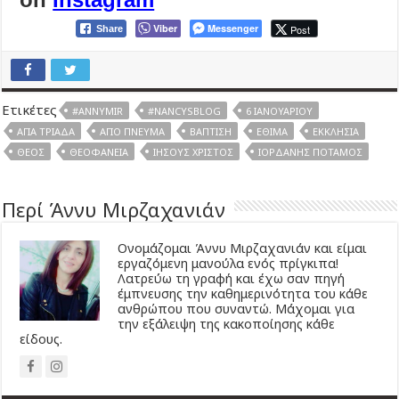
Viber
Messenger
Post
Share
Ετικέτες
#ANNYMIR
#NANCYSBLOG
6 ΙΑΝΟΥΑΡΊΟΥ
ΑΓΊΑ ΤΡΙΆΔΑ
ΆΓΙΟ ΠΝΕΎΜΑ
ΒΆΠΤΙΣΗ
ΈΘΙΜΑ
ΕΚΚΛΗΣΊΑ
ΘΕΟΣ
ΘΕΟΦΆΝΕΙΑ
ΙΗΣΟΎΣ ΧΡΙΣΤΌΣ
ΙΟΡΔΆΝΗΣ ΠΟΤΑΜΌΣ
Περί Άννυ Μιρζαχανιάν
Ονομάζομαι Άννυ Μιρζαχανιάν και είμαι
εργαζόμενη μανούλα ενός πρίγκιπα!
Λατρεύω τη γραφή και έχω σαν πηγή
έμπνευσης την καθημερινότητα του κάθε
ανθρώπου που συναντώ. Μάχομαι για
την εξάλειψη της κακοποίησης κάθε
είδους.