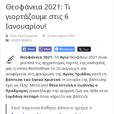
Θεοφάνεια 2021: Τι
γιορτάζουμε στις 6
Ιανουαρίου!
Άννυ Μιρζαχανιάν
6 Ιανουαρίου 2021
ΑΦΙΕΡΩΜΑΤΑ
Viber
Messenger
Post
Share
Θεοφάνεια 2021:
Τα
Αγία
Θεοφάνια 2021 είναι
μία από τις αρχαιότερες εορτές της εκκλησίας
μας η οποία θεσπίσθηκε το 2ο αιώνα μ.Χ. και
αναφέρεται στη φανέρωση της
Αγίας Τριάδας
κατά τη
βάπτιση του Ιησού Χριστού.
Η ιστορία της βάπτισης
έχει ως εξής: Μετά από
θεία εντολή ο Ιωάννης ο
Πρόδρομος
εγκατέλειψε την ερημική ζωή και ήλθε στον
Ιορδάνη ποταμό
όπου κήρυττε και βάπτιζε.
Εκεί παρουσιάσθηκε κάποια ημέρα ο