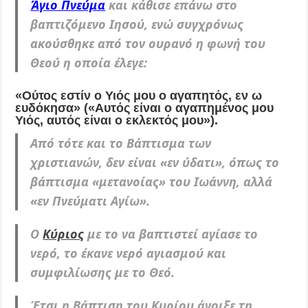
Άγιο Πνεύμα
και κάθισε επάνω στο
βαπτιζόμενο Ιησού, ενώ συγχρόνως
ακούσθηκε από τον ουρανό η φωνή του
Θεού η οποία έλεγε:
«Ούτος εστίν ο Υιός μου ο αγαπητός, εν ω
ευδόκησα» («Αυτός είναι ο αγαπημένος μου
Υιός, αυτός είναι ο εκλεκτός μου»).
Από τότε και το Βάπτισμα των
χριστιανών, δεν είναι «εν ύδατι», όπως το
βάπτισμα «μετανοίας» του Ιωάννη, αλλά
«εν Πνεύματι Αγίω».
Ο
Κύριος
με το να βαπτιστεί αγίασε το
νερό, το έκανε νερό αγιασμού και
συμφιλίωσης με το Θεό.
Έτσι η Βάπτιση του Κυρίου άνοιξε τη