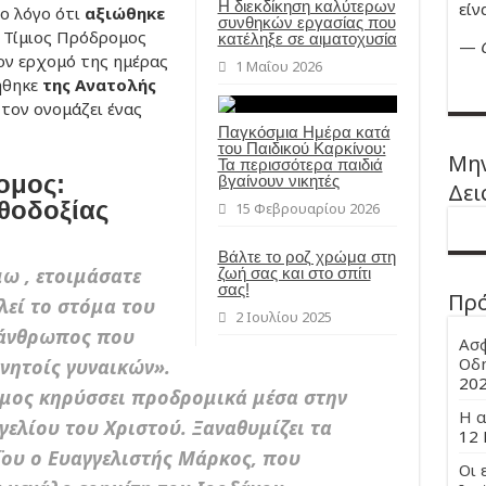
Η διεκδίκηση καλύτερων
είν
το λόγο ότι
αξιώθηκε
συνθηκών εργασίας που
 Τίμιος Πρόδρομος
κατέληξε σε αιματοχυσία
—
ον ερχομό της ημέρας
1 Μαΐου 2026
ήθηκε
της Ανατολής
τον ονομάζει ένας
Παγκόσμια Ημέρα κατά
του Παιδικού Καρκίνου:
Μην
Τα περισσότερα παιδιά
ομος:
βγαίνουν νικητές
Δει
θοδοξίας
15 Φεβρουαρίου 2026
Βάλτε το ροζ χρώμα στη
ω , ετοιμάσατε
ζωή σας και στο σπίτι
σας!
Πρ
λεί το στόμα του
2 Ιουλίου 2025
 άνθρωπος που
Ασφ
Οδη
ννητοίς γυναικών».
20
μος κηρύσσει προδρομικά μέσα στην
Η α
ελίου του Χριστού. Ξαναθυμίζει τα
12 
ου ο Ευαγγελιστής Μάρκος, που
Οι 