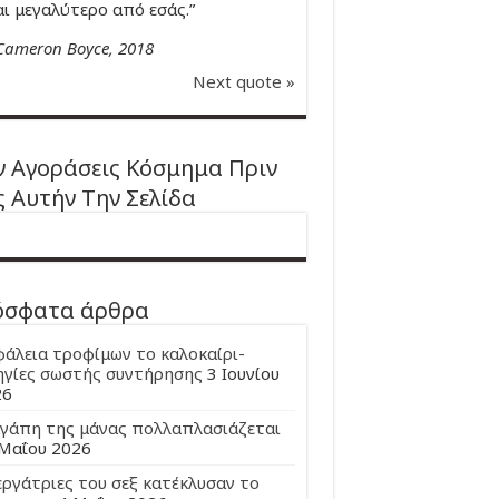
αι μεγαλύτερο από εσάς.”
Cameron Boyce, 2018
Next quote »
 Αγοράσεις Κόσμημα Πριν
ς Αυτήν Την Σελίδα
όσφατα άρθρα
άλεια τροφίμων το καλοκαίρι-
γίες σωστής συντήρησης
3 Ιουνίου
26
γάπη της μάνας πολλαπλασιάζεται
Μαΐου 2026
εργάτριες του σεξ κατέκλυσαν το