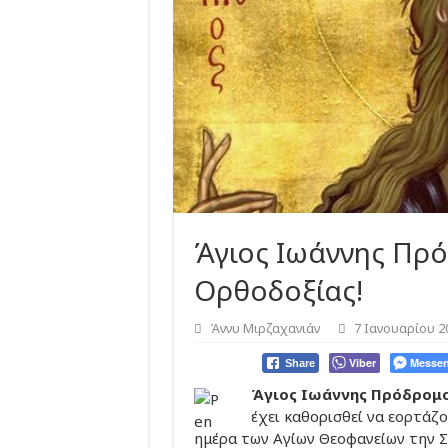
Άγιος Ιωάννης Πρό
Ορθοδοξίας!
Άννυ Μιρζαχανιάν
7 Ιανουαρίου 2
Viber
Messen
Share
Άγιος Ιωάννης Πρόδρομο
έχει καθορισθεί να εορτάζ
ημέρα των Αγίων Θεοφανείων την 