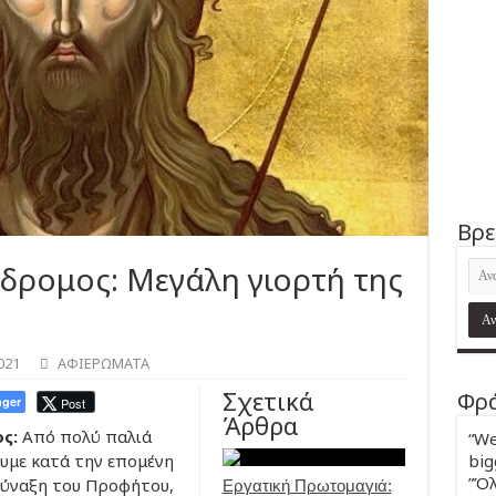
Βρε
δρομος: Μεγάλη γιορτή της
021
ΑΦΙΕΡΩΜΑΤΑ
Σχετικά
Φρά
ger
Post
Άρθρα
ς:
Από πολύ παλιά
“We
big
ουμε κατά την επομένη
”Όλ
Σύναξη του Προφήτου,
Εργατική Πρωτομαγιά: