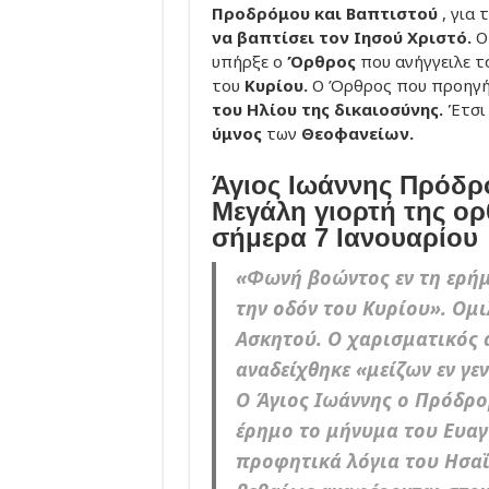
Προδρόμου και Βαπτιστού
, για 
να βαπτίσει τον Ιησού Χριστό.
Ο
υπήρξε ο
Όρθρος
που ανήγγειλε τ
του
Κυρίου.
Ο Όρθρος που προηγ
του Ηλίου της δικαιοσύνης.
Έτσι 
ύμνος
των
Θεοφανείων.
Άγιος Ιωάννης Πρόδρ
Μεγάλη γιορτή της ορ
σήμερα 7 Ιανουαρίου
«Φωνή βοώντος εν τη ερήμ
την οδόν του Κυρίου». Ομι
Ασκητού. Ο χαρισματικός
αναδείχθηκε «μείζων εν γε
Ο Άγιος Ιωάννης ο Πρόδρο
έρημο το μήνυμα του Ευαγγ
προφητικά λόγια του Ησαΐ