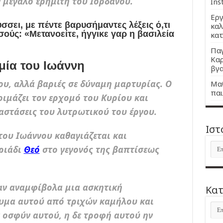
 μεγάλο ερημίτη του Ιορδάνου.
Ins
Εργ
σει, με πέντε βαρυσήμαντες λέξεις ό,τι
καλ
σούς: «Μετανοείτε, ήγγικε γαρ η βασιλεία
κατ
Παγ
Καρ
μία του Ιωάννη
βγα
του, αλλά βαριές σε δύναμη μαρτυρίας. Ο
Μαθ
παι
ιμάζει τον ερχομό του Κυρίου και
αστάσεις του λυτρωτικού του έργου.
Ιστ
του Ιωάννου καθαγιάζεται και
Ιστ
Τριάδι
Θεό
στο γεγονός της βαπτίσεως
αν αναμφίβολα μια ασκητική
Kατ
δυμα αυτού από τριχών καμήλου και
Kατ
 οσφύν αυτού, η δε τροφή αυτού ην