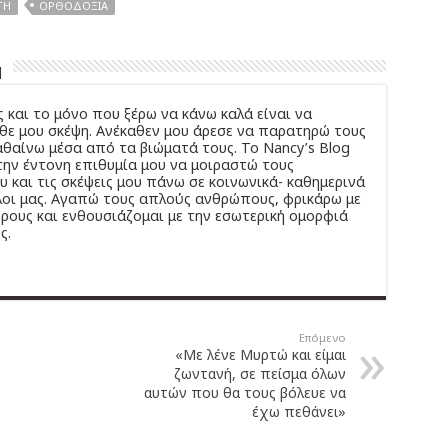
ΤΉ
ΟΡΘΟΔΟΞΊΑ
u
 και το μόνο που ξέρω να κάνω καλά είναι να
άθε μου σκέψη. Ανέκαθεν μου άρεσε να παρατηρώ τους
θαίνω μέσα από τα βιώματά τους. Το Νancy’s Βlog
ην έντονη επιθυμία μου να μοιραστώ τους
 και τις σκέψεις μου πάνω σε κοινωνικά- καθημερινά
λοι μας. Αγαπώ τους απλούς ανθρώπους, φρικάρω με
ρους και ενθουσιάζομαι με την εσωτερική ομορφιά
ς.
Επόμενο
«Με λένε Μυρτώ και είμαι
ζωντανή, σε πείσμα όλων
αυτών που θα τους βόλευε να
έχω πεθάνει»