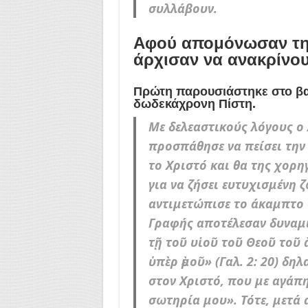
συλλάβουν.
Αφού απομόνωσαν τη
άρχισαν να ανακρίνουν
Πρώτη παρουσιάστηκε στο βα
δωδεκάχρονη Πίστη.
Με δελεαστικούς λόγους ο
προσπάθησε να πείσει την 
το Χριστό και θα της χορη
για να ζήσει ευτυχισμένη 
αντιμετώπισε το άκαμπτο 
Γραφής αποτέλεσαν δυναμικ
τῇ τοῦ υἱοῦ τοῦ Θεοῦ τοῦ
ὑπὲρ ἐμοῦ» (Γαλ. 2: 20) δ
στον Χριστό, που με αγάπη
σωτηρία μου». Τότε, μετά