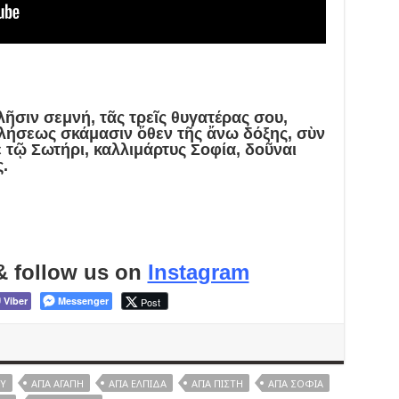
ῆσιν σεμνή, τᾶς τρεῖς θυγατέρας σου,
λήσεως σκάμασιν ὅθεν τῆς ἄνω δόξης, σὺν
 τῷ Σωτήρι, καλλιμάρτυς Σοφία, δοῦναι
ς.
& follow us on
Instagram
Viber
Messenger
Post
Υ
ΑΓΊΑ ΑΓΆΠΗ
ΑΓΊΑ ΕΛΠΊΔΑ
ΑΓΊΑ ΠΊΣΤΗ
ΑΓΙΆ ΣΟΦΙΆ