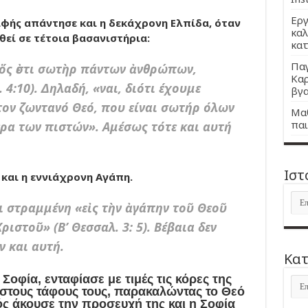
Εργ
ραφής απάντησε και η δεκάχρονη Ελπίδα, όταν
καλ
θεί σε τέτοια βασανιστήρια:
κατ
Παγ
 ὅς ἐστι σωτὴρ πάντων ἀνθρώπων,
Καρ
 4:10). Δηλαδή, «ναι, διότι έχουμε
βγα
στον ζωντανό Θεό, που είναι σωτήρ όλων
Μαθ
παι
ερα των πιστών». Αμέσως τότε και αυτή
Ιστ
και η εννιάχρονη Αγάπη.
Ιστ
αι στραμμένη «εἰς τὴν ἀγάπην τοῦ Θεοῦ
ριστοῦ» (Β’ Θεσσαλ. 3: 5). Βέβαια δεν
 και αυτή.
Kατ
Σοφία, ενταφίασε με τιμές τις κόρες της
Kατ
ς στους τάφους τους, παρακαλώντας το Θεό
ός άκουσε την προσευχή της και η Σοφία