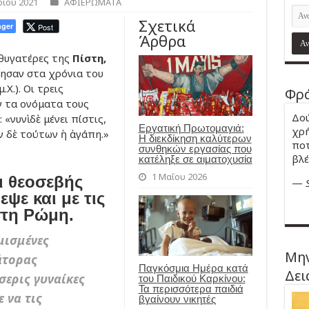
ρίου 2021
ΑΦΙΕΡΩΜΑΤΑ
Σχετικά
ger
Post
Άρθρα
 θυγατέρες της
Πίστη,
σαν στα χρόνια του
Χ.). Οι τρεις
Φρά
ν τα ονόματα τους
Δού
«νυνὶ δὲ μένει πίστις,
Εργατική Πρωτομαγιά:
χρή
ων δὲ τούτων ἡ ἀγάπη.»
Η διεκδίκηση καλύτερων
ποτ
συνθηκών εργασίας που
βλέ
κατέληξε σε αιματοχυσία
1 Μαΐου 2026
αι θεοσεβής
—
ψε και με τις
στη Ρώμη.
μισμένες
Μην
άτορας
Παγκόσμια Ημέρα κατά
Δει
σερις γυναίκες
του Παιδικού Καρκίνου:
Τα περισσότερα παιδιά
ε να τις
βγαίνουν νικητές