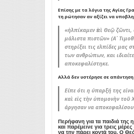
Επίσης με τα λόγια της Αγίας Γ
τη ρώτησαν αν αξίζει να υποβλη
«ἠλπίκαμεν ἐπὶ Θεῷ ζῶντι,
μάλιστα πιστῶν» (Α΄ Τιμοθ.
στηρίξει τις ελπίδες μας 
των ανθρώπων, και ιδιαίτ
αποκεφαλίστηκε.
Αλλά δεν υστέρησε σε απάντηση 
Είπε ότι η ύπαρξή της είν
καὶ εἰς τὴν ὑπομονὴν τοῦ Χ
άργησαν να αποκεφαλίσουν
Περήφανη για τα παιδιά της η 
και παρέμεινε για τρεις μέρε
να την πάρει κοντά του. Ο Θε