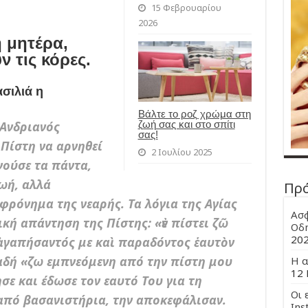
15 Φεβρουαρίου
2026
 μητέρα,
 τις κόρες.
σιλιά η
Βάλτε το ροζ χρώμα στη
ζωή σας και στο σπίτι
 Ανδριανός
σας!
Πίστη να αρνηθεί
2 Ιουλίου 2025
γούσε τα πάντα,
ζωή, αλλά
Πρ
φρόνημα της νεαρής. Τα λόγια της Αγίας
Ασφ
ή απάντηση της Πίστης: «ἐν πίστει ζῶ
Οδη
20
 ἀγαπήσαντός με καὶ παραδόντος ἑαυτὸν
ηλαδή «ζω εμπνεόμενη από την πίστη μου
Η α
12 
σε και έδωσε τον εαυτό Του για τη
Οι 
 από βασανιστήρια, την αποκεφάλισαν.
Ins