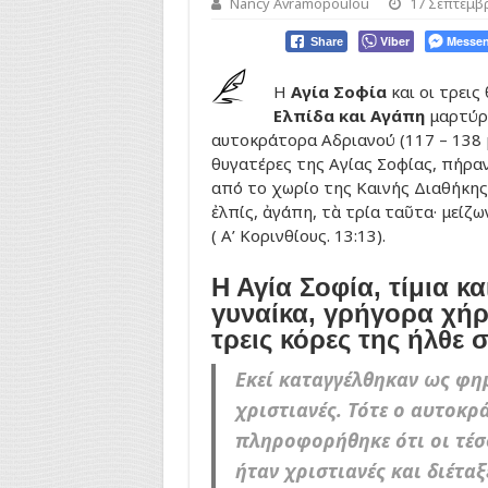
Nancy Avramopoulou
17 Σεπτεμβ
Viber
Messen
Share
Η
Αγία Σοφία
και οι τρεις
Ελπίδα και Αγάπη
μαρτύρη
αυτοκράτορα Αδριανού (117 – 138 μ.
θυγατέρες της Αγίας Σοφίας, πήρα
από το χωρίο της Καινής Διαθήκης: 
ἐλπίς, ἀγάπη, τὰ τρία ταῦτα· μείζ
( Α’ Κορινθίους. 13:13).
Η Αγία Σοφία, τίμια κ
γυναίκα, γρήγορα χήρε
τρεις κόρες της ήλθε 
Εκεί καταγγέλθηκαν ως φη
χριστιανές. Τότε ο αυτοκρ
πληροφορήθηκε ότι οι τέσ
ήταν χριστιανές και διέταξ