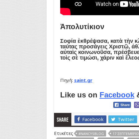
Ἀπολυτίκιον
Σοφία ἐκθρέψασα, κατὰ τὴν κλ
ταύτας προσάγεις Χριστῷ, ἀθ
αὐταὶς κοινωνοῦσα, πρέσβευε
τοὶς σὲ τιμώσι, χάριν καὶ ἔλεο
Πηγή:
saint.gr
Like us on
Facebook
Share
Facebook
Twitter
Share
Ετικέτες
#NANCYSBLOG
17 ΣΕΠΤΕΜΒΡΊΟ