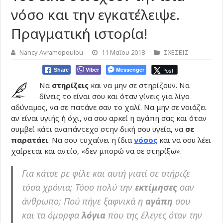
νόσο και την εγκατέλειψε.
Πραγματική ιστορία!
Nancy Avramopoulou
11 Μαΐου 2018
ΣΧΕΣΕΙΣ
Viber
Messenger
Post
Share
Να
στηρίζεις
και να μην σε στηρίζουν. Να
δίνεις το είναι σου και όταν γίνεις για λίγο
αδύναμος, να σε πατάνε σαν το χαλί. Να μην σε νοιάζει
αν είναι υγιής ή όχι, να σου αρκεί η αγάπη σας και όταν
συμβεί κάτι αναπάντεχο στην δική σου υγεία, να
σε
παρατάει
. Να σου τυχαίνει η ίδια
νόσος
και να σου λέει
χαίρεται και αντίο, «δεν μπορώ να σε στηρίξω».
Για κάτσε ρε φίλε και αυτή γιατί σε στήριζε
τόσα χρόνια; Τόσο πολύ την
εκτίμησες
σαν
άνθρωπο; Πού πήγε ξαφνικά η
αγάπη
σου
και τα όμορφα
λόγια
που της έλεγες όταν την