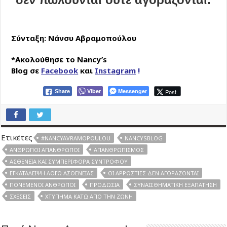
Σύνταξη: Νάνσυ Αβραμοπούλου
*Ακολούθησε το
Nancy’s
Blog
σε
Facebook
και
Instagram
!
Viber
Messenger
Post
Share
Ετικέτες
#NANCYAVRAMOPOULOU
NANCYSBLOG
ΆΝΘΡΩΠΟΙ ΑΠΆΝΘΡΩΠΟΙ
ΑΠΑΝΘΡΩΠΙΣΜΌΣ
ΑΣΘΈΝΕΙΑ ΚΑΙ ΣΥΜΠΕΡΙΦΟΡΆ ΣΥΝΤΡΌΦΟΥ
ΕΓΚΑΤΆΛΕΙΨΗ ΛΌΓΩ ΑΣΘΈΝΕΙΑΣ
ΟΙ ΑΡΡΏΣΤΙΕΣ ΔΕΝ ΑΓΟΡΆΖΟΝΤΑΙ
ΠΟΝΕΜΈΝΟΙ ΆΝΘΡΩΠΟΙ
ΠΡΟΔΩΣΊΑ
ΣΥΝΑΙΣΘΗΜΑΤΙΚΉ ΕΞΑΠΆΤΗΣΗ
ΣΧΈΣΕΙΣ
ΧΤΎΠΗΜΑ ΚΆΤΩ ΑΠΌ ΤΗΝ ΖΏΝΗ