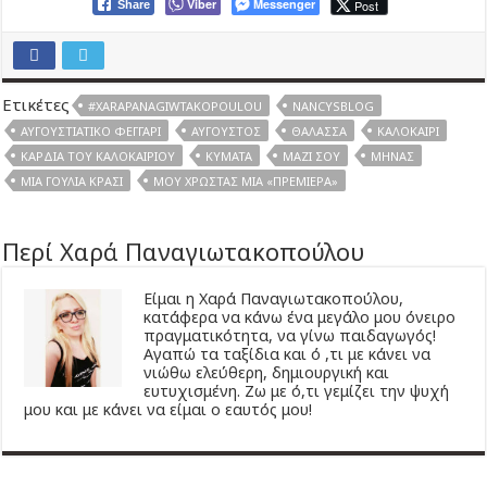
Viber
Messenger
Post
Share
Ετικέτες
#XARAPANAGIWTAKOPOULOU
NANCYSBLOG
ΑΥΓΟΥΣΤΙΆΤΙΚΟ ΦΕΓΓΆΡΙ
ΑΎΓΟΥΣΤΟΣ
ΘΆΛΑΣΣΑ
ΚΑΛΟΚΑΊΡΙ
ΚΑΡΔΙΆ ΤΟΥ ΚΑΛΟΚΑΙΡΙΟΎ
ΚΎΜΑΤΑ
ΜΑΖΊ ΣΟΥ
ΜΉΝΑΣ
ΜΙΑ ΓΟΥΛΙΆ ΚΡΑΣΊ
ΜΟΥ ΧΡΩΣΤΆΣ ΜΙΑ «ΠΡΕΜΙΈΡΑ»
Περί Χαρά Παναγιωτακοπούλου
Είμαι η Χαρά Παναγιωτακοπούλου,
κατάφερα να κάνω ένα μεγάλο μου όνειρο
πραγματικότητα, να γίνω παιδαγωγός!
Αγαπώ τα ταξίδια και ό ,τι με κάνει να
νιώθω ελεύθερη, δημιουργική και
ευτυχισμένη. Ζω με ό,τι γεμίζει την ψυχή
μου και με κάνει να είμαι ο εαυτός μου!