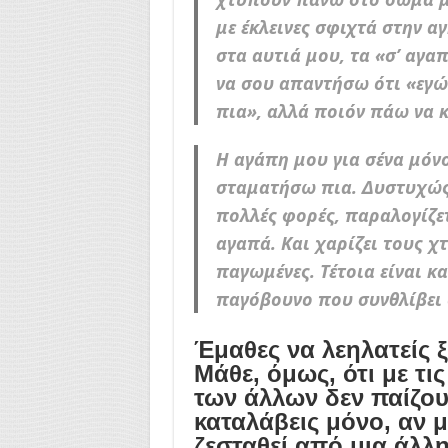
με έκλεινες σφιχτά στην α
στα αυτιά μου, τα «σ’ αγα
να σου απαντήσω ότι «εγώ
πια», αλλά ποιόν πάω να 
Η αγάπη μου για σένα μόν
σταματήσω πια. Δυστυχώς, 
πολλές φορές, παραλογίζετα
αγαπά. Και χαρίζει τους χτ
παγωμένες. Τέτοια είναι κα
παγόβουνο που συνθλίβει 
Έμαθες να λεηλατείς ξ
Μάθε, όμως, ότι με τι
των άλλων δεν παίζουμ
καταλάβεις μόνο, αν 
ζεσταθεί από μια άλλη