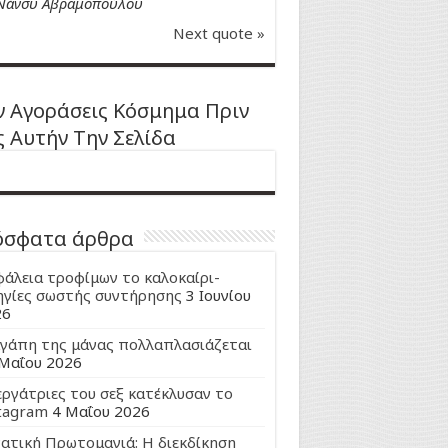
Νάνσυ Αβραμοπούλου
Next quote »
 Αγοράσεις Κόσμημα Πριν
ς Αυτήν Την Σελίδα
όσφατα άρθρα
άλεια τροφίμων το καλοκαίρι-
γίες σωστής συντήρησης
3 Ιουνίου
26
γάπη της μάνας πολλαπλασιάζεται
Μαΐου 2026
εργάτριες του σεξ κατέκλυσαν το
tagram
4 Μαΐου 2026
ατική Πρωτομαγιά: Η διεκδίκηση