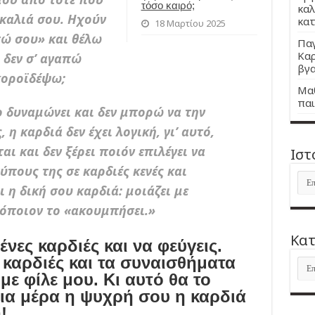
τόσο καιρό;
καλ
γκαλιά σου. Ηχούν
κατ
18 Μαρτίου 2025
πώ σου» και θέλω
Παγ
Καρ
 δεν σ’ αγαπώ
βγα
κοροϊδέψω;
Μαθ
παι
ο δυναμώνει και δεν μπορώ να την
η καρδιά δεν έχει λογική, γι’ αυτό,
ι και δεν ξέρει ποιόν επιλέγει να
Ιστ
ύπους της σε καρδιές κενές και
Ιστ
ι η δική σου καρδιά: μοιάζει με
όποιον το «ακουμπήσει.»
Kατ
ένες καρδιές και να φεύγεις.
ς καρδιές και τα συναισθήματα
Kατ
ε φίλε μου. Κι αυτό θα το
μια μέρα η ψυχρή σου η καρδιά
!