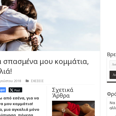
Βρε
α σπασμένα μου κομμάτια,
λιά!
γούστου 2018
ΣΧΕΣΕΙΣ
Σχετικά
ger
Post
Φρά
Άρθρα
 από εσένα, για να
Να 
α μου κομμάτια!
αλλ
α, μια αγκαλιά μόνο
ρύπνησα, πόνεσα,