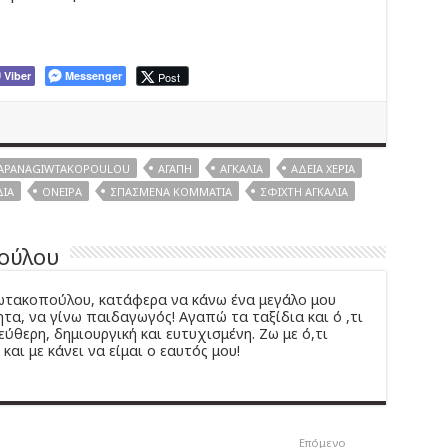
Viber
Messenger
Post
APANAGIWTAKOPOULOU
ΑΓΆΠΗ
ΑΓΚΑΛΙΆ
ΆΔΕΙΑ ΧΈΡΙΑ
ΔΙΆ
ΌΝΕΙΡΑ
ΣΠΑΣΜΈΝΑ ΚΟΜΜΆΤΙΑ
ΣΦΙΧΤΉ ΑΓΚΑΛΙΆ
ούλου
ιωτακοπούλου, κατάφερα να κάνω ένα μεγάλο μου
τα, να γίνω παιδαγωγός! Αγαπώ τα ταξίδια και ό ,τι
εύθερη, δημιουργική και ευτυχισμένη. Ζω με ό,τι
και με κάνει να είμαι ο εαυτός μου!
Επόμενο