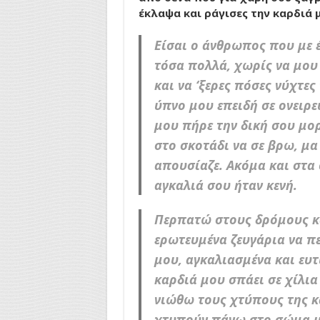
έκλαψα και ράγισες την καρδιά 
Είσαι ο άνθρωπος που με 
τόσα πολλά, χωρίς να μου 
και να ‘ξερες πόσες νύχτε
ύπνο μου επειδή σε ονειρε
μου πήρε την δική σου μο
στο σκοτάδι να σε βρω, μα
απουσίαζε. Ακόμα και στα 
αγκαλιά σου ήταν κενή.
Περπατώ στους δρόμους κ
ερωτευμένα ζευγάρια να π
μου, αγκαλιασμένα και ευτ
καρδιά μου σπάει σε χίλι
νιώθω τους χτύπους της κ
χτυπούν πάνω στο σώμα μ