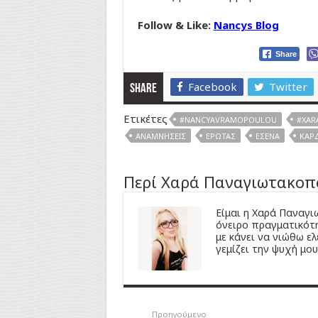
Follow & Like:
Nancys Blog
Share
Facebook
Twitter
Share
Ετικέτες
#NANCYAVRAMOPOULOU
#XAR
ΑΝΑΜΝΉΣΕΙΣ
ΈΡΩΤΑΣ
ΕΣΈΝΑ
ΚΑΡ
Περί Χαρά Παναγιωτακοπ
Είμαι η Χαρά Παναγ
όνειρο πραγματικότη
με κάνει να νιώθω ελ
γεμίζει την ψυχή μου 
Προηγούμενο