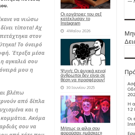
—
μου.
Οι εργάτριες του σεξ
έκανε να νιώσω
κατέκλυσαν το
Instagram
δίνει τίποτα! Αχ
4 Μαΐου 2026
Μην
ς πετάχτηκα στον
Δει
ύτηκα! Το όνειρό
ρφή. Έτρεξα μέσα
 η αγκαλιά σου
όνειρά μου η
Πρ
Ψυχή: Οι ψυχικά κενοί
άνθρωποι δεν είναι σε
θέση να προσφέρουν!
Ασφ
30 Ιουνίου 2025
Οδη
αι βλέπω
20
ερνούν από δίπλα
Η α
υχισμένα και η
12 
α κομμάτια. Ακόμα
Οι 
Ins
αρδιάς σου να
Μήπως οι φίλοι σου
φορούσαν «μάσκες»
Εργ
ου από τότε που