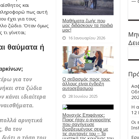
—
υαίσθητος και
 πληροφορώ πως αυτή
ου έχει για τους
Μαθήματα ζωής που
άλλο ζώδιο. Όταν όμως
μας διδάσκουν τα παιδιά
μας!
 τι γίνεται;
Μην
16 Ιανουαρίου 2026
Δει
αι θαύματα ή
Καρκίνων;
Πρ
τέρω για τον
Ο σεβασμός προς τους
άλλους είναι ένδειξη
Ασφ
νήκει στα ζώδια
αυτοσεβασμού
Οδη
ν κάνει ιδιαίτερα
28 Ιουνίου 2025
20
υναισθήματα.
Η α
12 
Μοναχός Επιφάνιος:
 πολλά αρνητικά
Ποιος ήταν ο αγιορείτης
Οι 
που σαγήνευσε
Ins
, θα τον
βραβευμένους σεφ με
τις συνταγές του – Τα
διότι η τάση του
Εργ
μυστικά της κουζίνας του