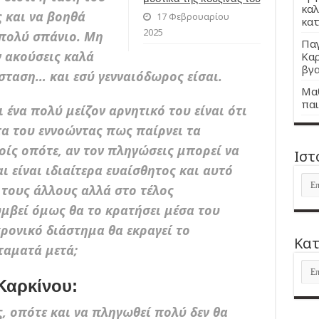
καλ
ς και να βοηθά
17 Φεβρουαρίου
κατ
2025
πολύ σπάνιο. Μη
Παγ
ν ακούσεις καλά
Καρ
βγα
σταση… και εσύ γενναιόδωρος είσαι.
Μαθ
παι
 ένα πολύ μείζον αρνητικό του είναι ότι
α του εννοώντας πως παίρνει τα
οίς οπότε, αν τον πληγώσεις μπορεί να
Ιστ
αι είναι ιδιαίτερα ευαίσθητος και αυτό
Ιστ
ί τους άλλους αλλά στο τέλος
υμβεί όμως θα το κρατήσει μέσα του
ρονικό διάστημα θα εκραγεί το
Kατ
ταματά μετά;
Kατ
Καρκίνου:
ς, οπότε και να πληγωθεί πολύ δεν θα