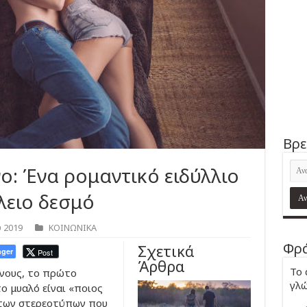
Βρε
ο: Ένα ρομαντικό ειδύλλιο
λειο δεσμό
υ 2019
ΚΟΙΝΩΝΙΚΑ
Φρά
Σχετικά
ger
Post
Άρθρα
Το 
ίνους, το πρώτο
γλώ
ο μυαλό είναι «ποιος
 των στερεοτύπων που