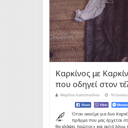
Καρκίνος με Καρκίν
που οδηγεί στον τέ
Μαρίλια Λιαποπούλου
16 Ιουνίο
Viber
Messen
Share
Όταν ακούμε για δυο Καρκ
πράγμα που μας έρχεται στ
θα κλάψει πρώτος» και αυτό λόγω