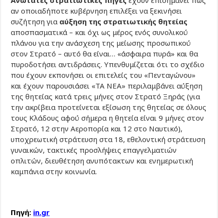
Ανώτατες στρατιωτικές πηγές
έχουν επισημάνει πως
αν οποιαδήποτε κυβέρνηση επιλέξει να ξεκινήσει
συζήτηση για
αύξηση της στρατιωτικής θητείας
αποσπασματικά – και όχι ως μέρος ενός συνολικού
πλάνου για την ανάσχεση της μείωσης προσωπικού
στον Στρατό – αυτό θα είναι… «άσφαιρα πυρά» και θα
πυροδοτήσει αντιδράσεις. Υπενθυμίζεται ότι το σχέδιο
που έχουν εκπονήσει οι επιτελείς του «Πενταγώνου»
και έχουν παρουσιάσει «ΤΑ ΝΕΑ» περιλαμβάνει αύξηση
της θητείας κατά τρεις μήνες στον Στρατό Ξηράς (για
την ακρίβεια προτείνεται εξίσωση της θητείας σε όλους
τους Κλάδους αφού σήμερα η θητεία είναι 9 μήνες στον
Στρατό, 12 στην Αεροπορία και 12 στο Ναυτικό),
υποχρεωτική στράτευση στα 18, εθελοντική στράτευση
γυναικών, τακτικές προσλήψεις επαγγελματιών
οπλιτών, διευθέτηση ανυπότακτων και ενημερωτική
καμπάνια στην κοινωνία.
Πηγή:
in.gr