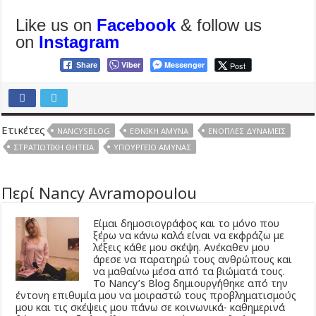
Like us on
Facebook
& follow us
on
Instagram
Viber
Messenger
Post
Share
Ετικέτες
NANCYSBLOG
ΕΘΝΙΚΉ ΆΜΥΝΑ
ΈΝΟΠΛΕΣ ΔΥΝΆΜΕΙΣ
ΣΤΡΑΤΙΩΤΙΚΉ ΘΗΤΕΊΑ
ΥΠΟΥΡΓΕΊΟ ΆΜΥΝΑΣ
Περί Nancy Avramopoulou
Είμαι δημοσιογράφος και το μόνο που
ξέρω να κάνω καλά είναι να εκφράζω με
λέξεις κάθε μου σκέψη. Ανέκαθεν μου
άρεσε να παρατηρώ τους ανθρώπους και
να μαθαίνω μέσα από τα βιώματά τους.
Το Νancy’s Βlog δημιουργήθηκε από την
έντονη επιθυμία μου να μοιραστώ τους προβληματισμούς
μου και τις σκέψεις μου πάνω σε κοινωνικά- καθημερινά