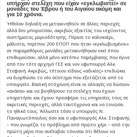
υπήρχαν στελέχη που είχαν «εγκλωβιστεί» σε
μονάδες του Έβρου ή του Αιγαίου ακόμη και
για 10 χρόνια.
Ήθελαν δηλαδή να μετακινηθούν σε άλλες περιοχές
αλλά δεν μπορούσαν, ακριβώς εξαιτίας του ισχύοντος
συστήματος μοριοδότησης. Πέρυσι το καλοκαίρι,
μάλιστα, περίπου 200 ΕΠΟΠ που ήταν «εγκλωβισμένοι»
σε παραμεθόριες μονάδες μετακινήθηκαν εκεί όπου
επιθυμούσαν, αλλά μόνο κατόπιν παρέμβασης που έγινε
από τον τότε αρχηγό ΓΕΣ και νυν υφυπουργό Αλκ.
Στεφανή. Ακριβώς, τέτοιου είδους «αδικίες» επιδιώκει
να διορθώσει το νέο σύστημα που εξετάζεται από το
υπουργείο. Βασική στόχευση είναι οι αλλαγές να δώσουν
«ανάσα» και να βοηθήσουν τα στελέχη που έχουν
υπηρετήσει και έχουν προσφέρει τις υπηρεσίες τους σε
ακριτικές περιοχές, αλλά ταυτόχρονα και να τονώσει
το ηθικό τους. Άλλωστε τόσο ο υπουργός Ν.
Παναγιωτόπουλος όσο και ο υφυπουργός Αλκ. Στεφανής
– που γνωρίζει το πρόβλημα από πρώτο χέρι – από την
πρώτη μέρα που ανέλαβαν τόνισαν ότι θέλουν να