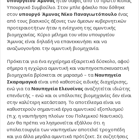
υπουργείου Άμυνας
ήταν σαφές από το πρώτο κιόλας
Υπουργικό Συμβούλιο. Στον μπλε φάκελο που δόθηκε
στον
υπουργό Άμυνας Νίκο Παναγιωτόπουλο
ένας
από τους βασικούς άξονες των άμεσων κυβερνητικών
προτεραιοτήτων ήταν η ενίσχυση της αμυντικής
βιομηχανίας. Κύριο μέλημα του νέου υπουργείου
Άμυνας είναι δηλαδή να επανεκκινήσει και να
αναζωογονήσει την αμυντική βιομηχανία.
Πρόκειται για ένα εγχείρημα εξαιρετικά δύσκολο, αφού
σήμερα η εγχώρια αμυντική και ναυπηγοεπισκευαστική
βιομηχανία βρίσκεται σε μαρασμό – τα
Ναυπηγεία
Σκαραμαγκά
είναι υπό καθεστώς ειδικής διαχείρισης,
ενώ για τα
Ναυπηγεία Ελευσίνας
αναζητείται ιδιώτης
επενδυτής – ενώ και οι υπόλοιπες βιομηχανίες δεν είναι
στην καλύτερη κατάσταση. Το αποτέλεσμα είναι να
καθυστερούν σημαντικά έργα αμυντικού εξοπλισμού
(π.χ. η ναυπήγηση πλοίων του Πολεμικού Ναυτικού).
Δεν θα πρέπει να λησμονείται εξάλλου ότι η
υπολειτουργία των ναυπηγείων αποτελεί τροχοπέδη
και για άλλα μεγάλα αμυντικά πρότζεκτ. Σε συζητήσεις