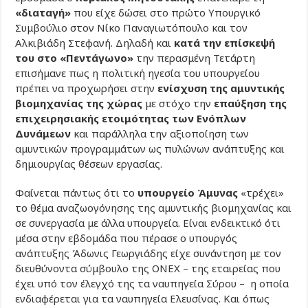
«διαταγή»
που είχε δώσει στο πρώτο Υπουργικό
Συμβούλιο στον Νίκο Παναγιωτόπουλο και τον
Αλκιβιάδη Στεφανή. Δηλαδή και
κατά την επίσκεψή
του στο «Πεντάγωνο»
την περασμένη Τετάρτη
επισήμανε πως η πολιτική ηγεσία του υπουργείου
πρέπει να προχωρήσει στην
ενίσχυση της αμυντικής
βιομηχανίας της χώρας
με στόχο την
επαύξηση της
επιχειρησιακής ετοιμότητας των Ενόπλων
Δυνάμεων
και παράλληλα την αξιοποίηση των
αμυντικών προγραμμάτων ως πυλώνων ανάπτυξης και
δημιουργίας θέσεων εργασίας.
Φαίνεται πάντως ότι το
υπουργείο Άμυνας
«τρέχει»
το θέμα αναζωογόνησης της αμυντικής βιομηχανίας και
σε συνεργασία με άλλα υπουργεία. Είναι ενδεικτικό ότι
μέσα στην εβδομάδα που πέρασε ο υπουργός
ανάπτυξης Άδωνις Γεωργιάδης είχε συνάντηση με τον
διευθύνοντα σύμβουλο της ΟΝΕΧ – της εταιρείας που
έχει υπό τον έλεγχό της τα ναυπηγεία Σύρου – η οποία
ενδιαφέρεται για τα ναυπηγεία Ελευσίνας. Και όπως