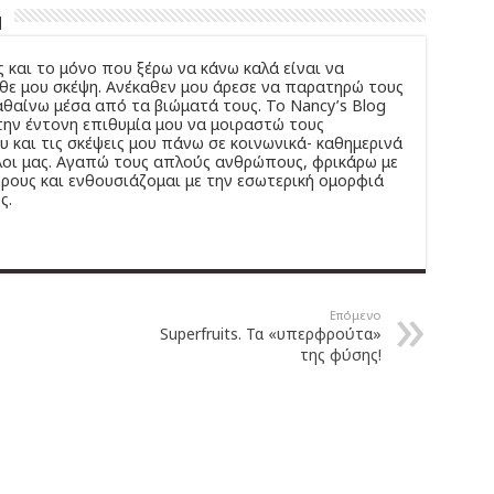
u
 και το μόνο που ξέρω να κάνω καλά είναι να
άθε μου σκέψη. Ανέκαθεν μου άρεσε να παρατηρώ τους
θαίνω μέσα από τα βιώματά τους. Το Νancy’s Βlog
ην έντονη επιθυμία μου να μοιραστώ τους
 και τις σκέψεις μου πάνω σε κοινωνικά- καθημερινά
λοι μας. Αγαπώ τους απλούς ανθρώπους, φρικάρω με
ρους και ενθουσιάζομαι με την εσωτερική ομορφιά
ς.
Επόμενο
Superfruits. Τα «υπερφρούτα»
της φύσης!