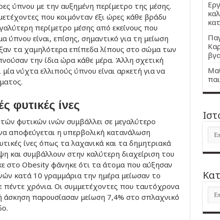
Εργ
ώρες ύπνου με την αυξημένη περίμετρο της μέσης.
καλ
μμετέχοντες που κοιμόνταν έξι ώρες κάθε βράδυ
κατ
εγαλύτερη περίμετρο μέσης από εκείνους που
Παγ
α ύπνου είναι, επίσης, σημαντικό για τη μείωση
Καρ
ιξαν τα χαμηλότερα επίπεδα λίπους στο σώμα των
βγα
πνούσαν την ίδια ώρα κάθε μέρα. Άλλη σχετική
Μαθ
ι μία νύχτα ελλιπούς ύπνου είναι αρκετή για να
παι
ματος.
ς φυτικές ίνες
Ιστ
τών φυτικών ινών συμβάλλει σε μεγαλύτερο
Ιστ
 να αποφεύγεται η υπερβολική κατανάλωση
υτικές ίνες όπως τα λαχανικά και τα δημητριακά
ψη και συμβάλλουν στην καλύτερη διαχείριση του
κε στο Obesity φάνηκε ότι τα άτομα που αύξησαν
Kατ
νών κατά 10 γραμμάρια την ημέρα μείωσαν το
ε πέντε χρόνια. Οι συμμετέχοντες που ταυτόχρονα
Kατ
 άσκηση παρουσίασαν μείωση 7,4% στο σπλαχνικό
δο.