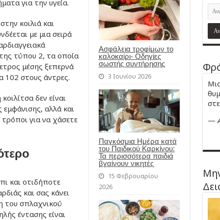
ματα για την υγεία.
στην κοιλιά και
νδέεται με μια σειρά
αρδιαγγειακά
Ασφάλεια τροφίμων το
της τύπου 2, τα οποία
καλοκαίρι- Οδηγίες
σωστής συντήρησης
Φρά
μετρος μέσης ξεπερνά
3 Ιουνίου 2026
α 102 στους άντρες.
Μια
θυμ
 κοιλίτσα δεν είναι
στε
 εμφάνισης, αλλά και
ι τρόποι για να χάσετε
—
Παγκόσμια Ημέρα κατά
του Παιδικού Καρκίνου:
ότερο
Τα περισσότερα παιδιά
βγαίνουν νικητές
Μην
15 Φεβρουαρίου
πι και οτιδήποτε
Δει
2026
ρδιάς και σας κάνει
ση του σπλαχνικού
ηλής έντασης είναι