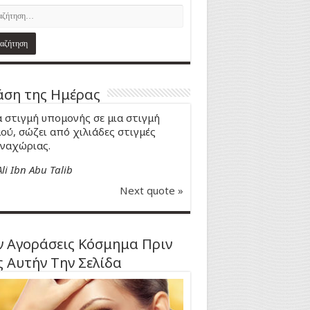
ση της Ημέρας
 στιγμή υπομονής σε μια στιγμή
ού, σώζει από χιλιάδες στιγμές
ναχώριας.
Ali Ibn Abu Talib
Next quote »
 Αγοράσεις Κόσμημα Πριν
ς Αυτήν Την Σελίδα