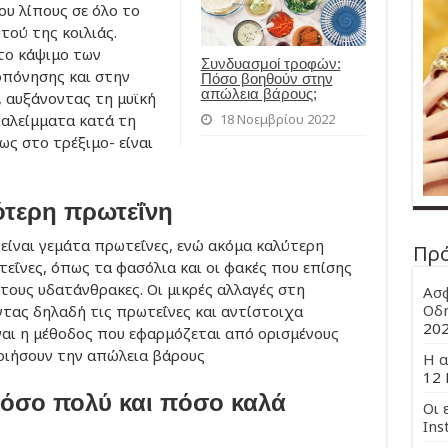
ου λίπους σε όλο το
τού της κοιλιάς.
το κάψιμο των
Συνδυασμοί τροφών:
οπόνησης και στην
Πόσο βοηθούν στην
απώλεια βάρους;
 αυξάνοντας τη μυϊκή
διαλείμματα κατά τη
18 Νοεμβρίου 2022
ως στο τρέξιμο- είναι
τερη πρωτεΐνη
είναι γεμάτα πρωτεΐνες, ενώ ακόμα καλύτερη
Πρ
εΐνες, όπως τα φασόλια και οι φακές που επίσης
τους υδατάνθρακες. Οι μικρές αλλαγές στη
Ασφ
Οδη
ντας δηλαδή τις πρωτεΐνες και αντίστοιχα
20
ναι η μέθοδος που εφαρμόζεται από ορισμένους
οιήσουν την απώλεια βάρους
Η α
12 
όσο πολύ και πόσο καλά
Οι 
Ins