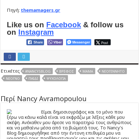
Πηγή:
themamagers.gr
Like us on
Facebook
& follow us
on
Instagram
Viber
Messenger
Post
Share
Ετικέτες
#NANCYSBLOG
ΒΡΈΦΟΣ
ΜΑΜΆ
ΝΕΟΓΈΝΝΗΤΟ
ΝΕΟΓΝΌ
ΠΑΙΔΊ
ΨΥΧΟΛΟΓΊΑ
Περί Nancy Avramopoulou
Είμαι δημοσιογράφος και το μόνο που
ξέρω να κάνω καλά είναι να εκφράζω με λέξεις κάθε μου
σκέψη. Ανέκαθεν μου άρεσε να παρατηρώ τους ανθρώπους
και να μαθαίνω μέσα από τα βιώματά τους. Το Νancy’s
Βlog δημιουργήθηκε από την έντονη επιθυμία μου να
μοιραστώ τους προβληματισμούς μου και τις σκέψεις μου