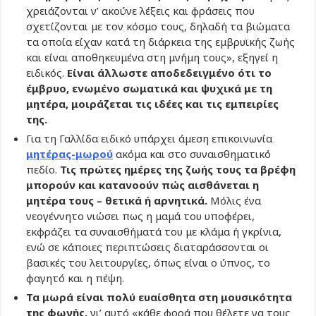
χρειάζονται ν’ ακούνε λέξεις και φράσεις που
σχετίζονται με τον κόσμο τους, δηλαδή τα βιώματα
τα οποία είχαν κατά τη διάρκεια της εμβρυϊκής ζωής
και είναι αποθηκευμένα στη μνήμη τους», εξηγεί η
ειδικός.
Είναι άλλωστε αποδεδειγμένο ότι το
έμβρυο, ενωμένο σωματικά και ψυχικά με τη
μητέρα, μοιράζεται τις ιδέες και τις εμπειρίες
της.
Για τη Γαλλίδα ειδικό υπάρχει άμεση επικοινωνία
μητέρας-μωρού
ακόμα και στο συναισθηματικό
πεδίο.
Τις πρώτες ημέρες της ζωής τους τα βρέφη
μπορούν και κατανοούν πώς αισθάνεται η
μητέρα τους – θετικά ή αρνητικά.
Μόλις ένα
νεογέννητο νιώσει πως η μαμά του υποφέρει,
εκφράζει τα συναισθήματά του με κλάμα ή γκρίνια,
ενώ σε κάποιες περιπτώσεις διαταράσσονται οι
βασικές του λειτουργίες, όπως είναι ο ύπνος, το
φαγητό και η πέψη.
Τα μωρά είναι πολύ ευαίσθητα στη μουσικότητα
της φωνής,
γι’ αυτό «κάθε φορά που θέλετε να τους