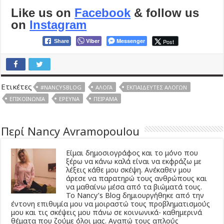
Like us on
Facebook
& follow us
on
Instagram
Viber
Messenger
Post
Share
Ετικέτες
#NANCYSBLOG
ΆΛΟΓΑ
ΕΚΠΑΙΔΕΥΤΈΣ ΑΛΌΓΩΝ
ΕΠΙΚΟΙΝΩΝΊΑ
ΈΡΕΥΝΑ
ΠΕΊΡΑΜΑ
Περί Nancy Avramopoulou
Είμαι δημοσιογράφος και το μόνο που
ξέρω να κάνω καλά είναι να εκφράζω με
λέξεις κάθε μου σκέψη. Ανέκαθεν μου
άρεσε να παρατηρώ τους ανθρώπους και
να μαθαίνω μέσα από τα βιώματά τους.
Το Νancy’s Βlog δημιουργήθηκε από την
έντονη επιθυμία μου να μοιραστώ τους προβληματισμούς
μου και τις σκέψεις μου πάνω σε κοινωνικά- καθημερινά
θέματα που ζούμε όλοι μας. Αγαπώ τους απλούς