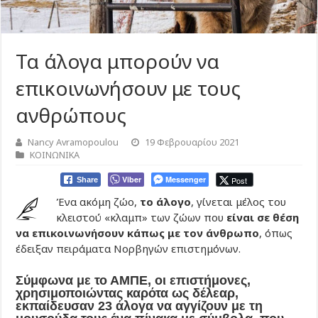
Τα άλογα μπορούν να
επικοινωνήσουν με τους
ανθρώπους
Nancy Avramopoulou
19 Φεβρουαρίου 2021
ΚΟΙΝΩΝΙΚΑ
Viber
Messenger
Post
Share
Ένα ακόμη ζώο,
το άλογο
, γίνεται μέλος του
κλειστού «κλαμπ» των ζώων που
είναι σε θέση
να επικοινωνήσουν κάπως με τον άνθρωπο
, όπως
έδειξαν πειράματα Νορβηγών επιστημόνων.
Σύμφωνα με το ΑΜΠΕ, οι επιστήμονες,
χρησιμοποιώντας καρότα ως δέλεαρ,
εκπαίδευσαν 23 άλογα να αγγίζουν με τη