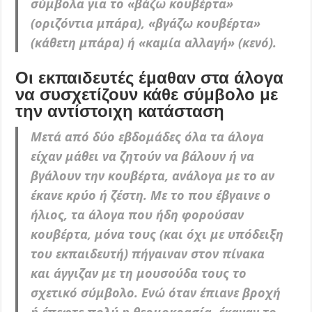
σύμβολα για το «βάζω κουβέρτα»
(οριζόντια μπάρα), «βγάζω κουβέρτα»
(κάθετη μπάρα) ή «καμία αλλαγή» (κενό).
Οι εκπαιδευτές έμαθαν στα άλογα
να συσχετίζουν κάθε σύμβολο με
την αντίστοιχη κατάσταση
Μετά από δύο εβδομάδες όλα τα άλογα
είχαν μάθει να ζητούν να βάλουν ή να
βγάλουν την κουβέρτα, ανάλογα με το αν
έκανε κρύο ή ζέστη. Με το που έβγαινε ο
ήλιος, τα άλογα που ήδη φορούσαν
κουβέρτα, μόνα τους (και όχι με υπόδειξη
του εκπαιδευτή) πήγαιναν στον πίνακα
και άγγιζαν με τη μουσούδα τους το
σχετικό σύμβολο. Ενώ όταν έπιανε βροχή
ή έπεφτε πολύ η θερμοκρασία, έκαναν το