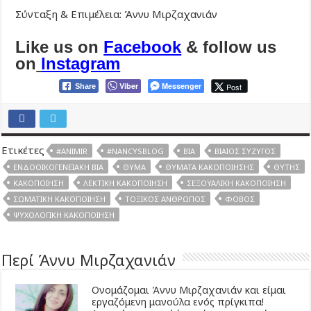
Σύνταξη & Επιμέλεια: Άννυ Μιρζαχανιάν
Like us on
Facebook
& follow us
on
Instagram
Viber
Messenger
Post
Share
Ετικέτες
#ANIMIR
#NANCYSBLOG
ΒΊΑ
ΒΊΑΙΟΣ ΣΎΖΥΓΟΣ
ΕΝΔΟΟΙΚΟΓΕΝΕΙΑΚΉ ΒΊΑ
ΘΎΜΑ
ΘΎΜΑΤΑ ΚΑΚΟΠΟΊΗΣΗΣ
ΘΎΤΗΣ
ΚΑΚΟΠΟΊΗΣΗ
ΛΕΚΤΙΚΉ ΚΑΚΟΠΟΊΗΣΗ
ΣΕΞΟΥΑΛΙΚΉ ΚΑΚΟΠΟΊΗΣΗ
ΣΩΜΑΤΙΚΉ ΚΑΚΟΠΟΊΗΣΗ
ΤΟΞΙΚΌΣ ΆΝΘΡΩΠΟΣ
ΦΌΒΟΣ
ΨΥΧΟΛΟΓΙΚΉ ΚΑΚΟΠΟΊΗΣΗ
Περί Άννυ Μιρζαχανιάν
Ονομάζομαι Άννυ Μιρζαχανιάν και είμαι
εργαζόμενη μανούλα ενός πρίγκιπα!