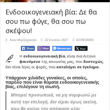
Ενδοοικογενειακή βία: Δε θα
σου πω φύγε, θα σου πω
σκέψου!
Άννυ Μιρζαχανιάν
22 Ιουνίου 2021
ΚΟΙΝΩΝΙΚΑ
Viber
Messenger
Post
Share
Η
ενδοοικογενειακή βία
, είναι ένα έντονο
φαινόμενο
της κοινωνίας μας, που
δυστυχώς
,
δεν είναι λίγες οι φορές, που
καταλήγει σε έγκλημα.
Υπάρχουν χιλιάδες γυναίκες, οι οποίες,
παρόλο που είναι θύματα ενδοοικογενειακής
βίας, επιλέγουν τη σιωπή.
Μπορεί προσωπικά, να μη συμφωνώ με
αυτή την επιλογή, δεν είμαι όμως εκείνη,
που θα κρίνει την απόφαση μίας