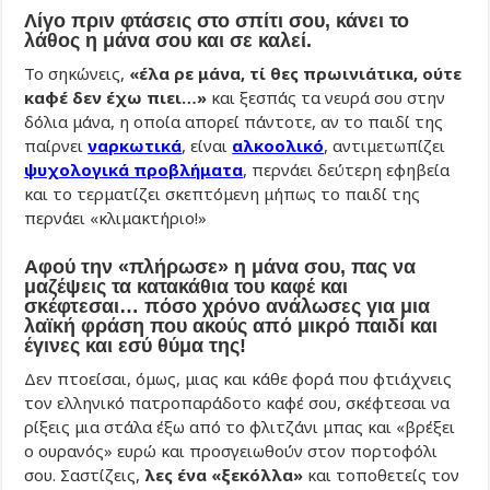
Λίγο πριν φτάσεις στο σπίτι σου, κάνει το
λάθος η μάνα σου και σε καλεί.
Το σηκώνεις,
«έλα ρε μάνα, τί θες πρωινιάτικα, ούτε
καφέ δεν έχω πιει…»
και ξεσπάς τα νευρά σου στην
δόλια μάνα, η οποία απορεί πάντοτε, αν το παιδί της
παίρνει
ναρκωτικά
, είναι
αλκοολικό
, αντιμετωπίζει
ψυχολογικά προβλήματα
, περνάει δεύτερη εφηβεία
και το τερματίζει σκεπτόμενη μήπως το παιδί της
περνάει «κλιμακτήριο!»
Αφού την «πλήρωσε» η μάνα σου, πας να
μαζέψεις τα κατακάθια του καφέ και
σκέφτεσαι… πόσο χρόνο ανάλωσες για μια
λαϊκή φράση που ακούς από μικρό παιδί και
έγινες και εσύ θύμα της!
Δεν πτοείσαι, όμως, μιας και κάθε φορά που φτιάχνεις
τον ελληνικό πατροπαράδοτο καφέ σου, σκέφτεσαι να
ρίξεις μια στάλα έξω από το φλιτζάνι μπας και «βρέξει
ο ουρανός» ευρώ και προσγειωθούν στον πορτοφόλι
σου. Σαστίζεις,
λες ένα «ξεκόλλα»
και τοποθετείς τον