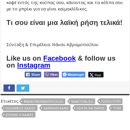
καφέ εντός της κούπας σου, κάνοντας και τα κόλπα σου
με το μπρίκι για να γίνει καϊμακλίδικος.
Τι σου είναι μια λαϊκή ρήση τελικά!
Σύνταξη & Επιμέλεια: Νάνσυ Αβραμοπούλου
Like us on
Facebook
& follow us
on
Instagram
Viber
Messenger
Post
Share
Ετικέτες
#NANCYAVRAMOPOULOU
NANCYSBLOG
ΓΟΎΡΙ-ΓΟΎΡΙ
ΕΛΛΗΝΙΚΌΣ ΚΑΦΈΣ
ΚΑΤΑΚΆΘΙ ΚΑΦΈ
ΛΕΦΤΆ ΘΑ ΠΆΡΕΙΣ
ΤΎΧΗ
ΧΎΘΗΚΕ Ο ΚΑΦΈΣ