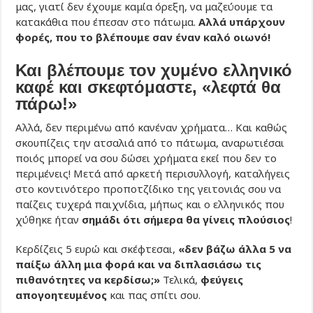
μας, γιατί δεν έχουμε καμία όρεξη, να μαζεύουμε τα
κατακάθια που έπεσαν στο πάτωμα.
Αλλά
υπάρχουν
φορές, που το βλέπουμε σαν έναν καλό οιωνό!
Και βλέπουμε τον χυμένο ελληνικό
καφέ και σκεφτόμαστε, «λεφτά θα
πάρω!»
Αλλά, δεν περιμένω από κανέναν χρήματα… Και καθώς
σκουπίζεις την ατσαλιά από το πάτωμα, αναρωτιέσαι
ποιός μπορεί να σου δώσει χρήματα εκεί που δεν το
περιμένεις! Μετά από αρκετή περισυλλογή, καταλήγεις
στο κοντινότερο προποτζίδικο της γειτονιάς σου να
παίζεις τυχερά παιχνίδια, μήπως και ο ελληνικός που
χύθηκε ήταν
σημάδι ότι σήμερα θα γίνεις πλούσιος
!
Κερδίζεις 5 ευρώ και σκέφτεσαι,
«δεν βάζω άλλα 5 να
παίξω άλλη μια φορά και να διπλασιάσω τις
πιθανότητες να κερδίσω;»
Τελικά,
φεύγεις
απογοητευμένος
και πας σπίτι σου.