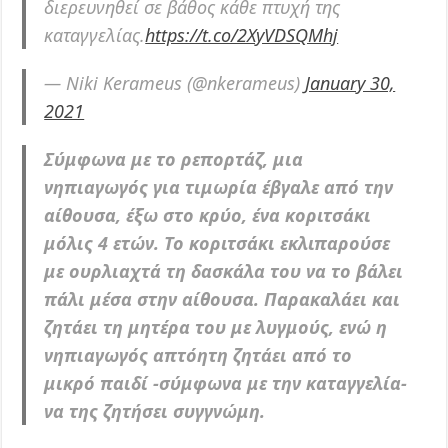
διερευνηθεί σε βάθος κάθε πτυχή της
καταγγελίας.
https://t.co/2XyVDSQMhj
— Niki Kerameus (@nkerameus)
January 30,
2021
Σύμφωνα με το ρεπορτάζ, μια
νηπιαγωγός για τιμωρία έβγαλε από την
αίθουσα, έξω στο κρύο, ένα κοριτσάκι
μόλις 4 ετών. Το κοριτσάκι εκλιπαρούσε
με ουρλιαχτά τη δασκάλα του να το βάλει
πάλι μέσα στην αίθουσα. Παρακαλάει και
ζητάει τη μητέρα του με λυγμούς, ενώ η
νηπιαγωγός απτόητη ζητάει από το
μικρό παιδί -σύμφωνα με την καταγγελία-
να της ζητήσει συγγνώμη.