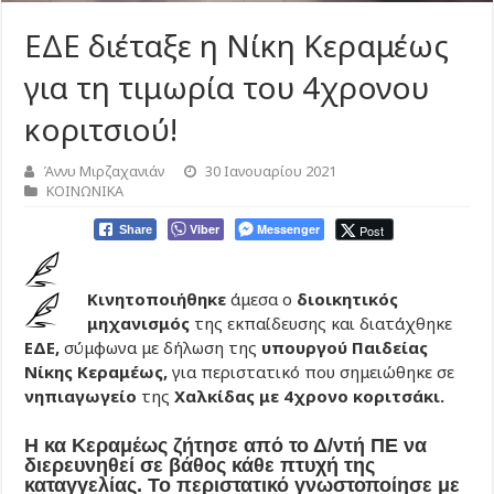
ΕΔΕ διέταξε η Νίκη Κεραμέως
για τη τιμωρία του 4χρονου
κοριτσιού!
Άννυ Μιρζαχανιάν
30 Ιανουαρίου 2021
ΚΟΙΝΩΝΙΚΑ
Viber
Messenger
Post
Share
Κινητοποιήθηκε
άμεσα ο
διοικητικός
μηχανισμός
της εκπαίδευσης και διατάχθηκε
ΕΔΕ,
σύμφωνα με δήλωση της
υπουργού Παιδείας
Νίκης Κεραμέως,
για περιστατικό που σημειώθηκε σε
νηπιαγωγείο
της
Χαλκίδας με 4χρονο κοριτσάκι.
Η κα Κεραμέως ζήτησε από το Δ/ντή ΠΕ να
διερευνηθεί σε βάθος κάθε πτυχή της
καταγγελίας. Το περιστατικό γνωστοποίησε με