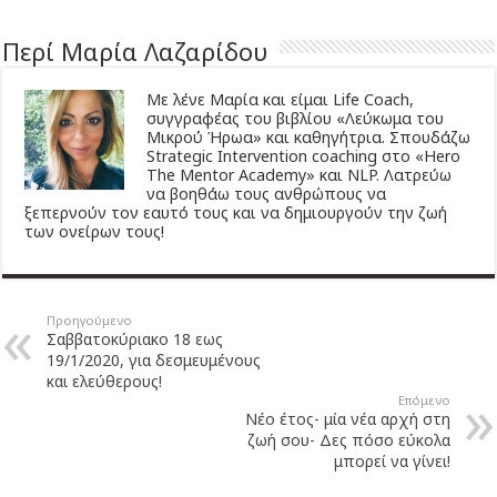
Περί Μαρία Λαζαρίδου
Με λένε Μαρία και είμαι Life Coach,
συγγραφέας του βιβλίου «Λεύκωμα του
Μικρού Ήρωα» και καθηγήτρια. Σπουδάζω
Strategic Intervention coaching στο «Hero
The Mentor Academy» και NLP. Λατρεύω
να βοηθάω τους ανθρώπους να
ξεπερνούν τον εαυτό τους και να δημιουργούν την ζωή
των ονείρων τους!
Προηγούμενο
Σαββατοκύριακο 18 εως
19/1/2020, για δεσμευμένους
και ελεύθερους!
Επόμενο
Νέο έτος- μία νέα αρχή στη
ζωή σου- Δες πόσο εύκολα
μπορεί να γίνει!