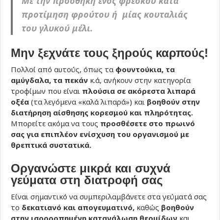
Με την προσθήκη ενός φρέσκου κατά
προτίμηση φρούτου ή μίας κουταλιάς
του γλυκού μέλι.
Μην ξεχνάτε τους ξηρούς καρπούς!
Πολλοί από αυτούς, όπως τα
φουντούκια, τα
αμύγδαλα, τα πεκάν
κ.ά, ανήκουν στην κατηγορία
τροφίμων που είναι
πλούσια σε ακόρεστα λιπαρά
οξέα
(τα λεγόμενα «καλά λιπαρά») και
βοηθούν στην
διατήρηση
αίσθησης κορεσμού και πληρότητας.
Μπορείτε ακόμα να τους
προσθέσετε στο πρωινό
σας για επιπλέον ενίσχυση του οργανισμού με
θρεπτικά συστατικά.
Οργανώστε μικρά και συχνά
γεύματα στη διατροφή σας
Είναι σημαντικό να συμπεριλαμβάνετε στα γεύματά σας
το
δεκατιανό και απογευματινό,
καθώς
βοηθούν
στην ισορροπημένη κατανάλωση θερμίδων
και