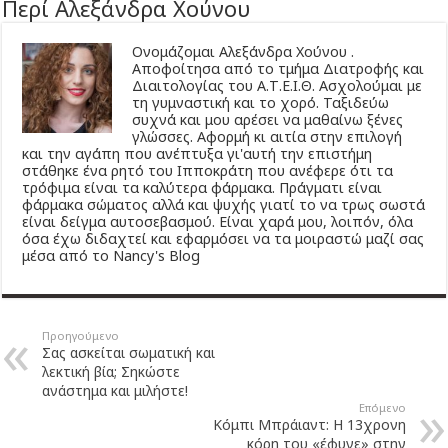
Περί Αλεξάνδρα Χούνου
Ονομάζομαι Αλεξάνδρα Χούνου .
Αποφοίτησα από το τμήμα Διατροφής και
Διαιτολογίας του Α.Τ.Ε.Ι.Θ. Ασχολούμαι με
τη γυμναστική και το χορό. Ταξιδεύω
συχνά και μου αρέσει να μαθαίνω ξένες
γλώσσες. Αφορμή κι αιτία στην επιλογή
και την αγάπη που ανέπτυξα γι'αυτή την επιστήμη
στάθηκε ένα ρητό του Ιπποκράτη που ανέφερε ότι τα
τρόφιμα είναι τα καλύτερα φάρμακα. Πράγματι είναι
φάρμακα σώματος αλλά και ψυχής γιατί το να τρως σωστά
είναι δείγμα αυτοσεβασμού. Είναι χαρά μου, λοιπόν, όλα
όσα έχω διδαχτεί και εφαρμόσει να τα μοιραστώ μαζί σας
μέσα από το Nancy's Blog
Προηγούμενο
Σας ασκείται σωματική και
λεκτική βία; Σηκώστε
ανάστημα και μιλήστε!
Επόμενο
Κόμπι Μπράιαντ: Η 13χρονη
κόρη του «έφυγε» στην