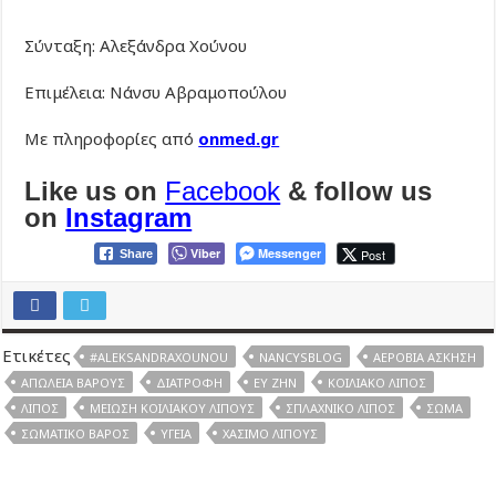
Σύνταξη: Αλεξάνδρα Χούνου
Επιμέλεια: Νάνσυ Αβραμοπούλου
Με πληροφορίες από
onmed.gr
Like us on
Facebook
& follow us
on
Instagram
Viber
Messenger
Post
Share
Ετικέτες
#ALEKSANDRAXOUNOU
NANCYSBLOG
ΑΕΡΌΒΙΑ ΆΣΚΗΣΗ
ΑΠΏΛΕΙΑ ΒΆΡΟΥΣ
ΔΙΑΤΡΟΦΉ
ΕΥ ΖΗΝ
ΚΟΙΛΙΑΚΌ ΛΊΠΟΣ
ΛΊΠΟΣ
ΜΕΊΩΣΗ ΚΟΙΛΙΑΚΟΎ ΛΊΠΟΥΣ
ΣΠΛΑΧΝΙΚΌ ΛΊΠΟΣ
ΣΏΜΑ
ΣΩΜΑΤΙΚΌ ΒΆΡΟΣ
ΥΓΕΊΑ
ΧΆΣΙΜΟ ΛΊΠΟΥΣ